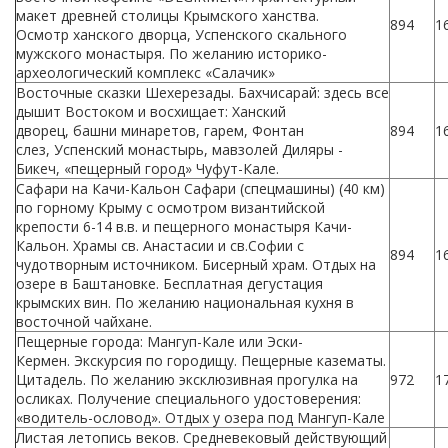
макет древней столицы Крымского ханства.
894
1
Осмотр ханского дворца, Успенского скального
мужского монастыря. По желанию историко-
археологический комплекс «Салачик»
Восточные сказки Шехерезады. Бахчисарай: здесь все
дышит Востоком и восхищает: Ханский
дворец, башни минаретов, гарем, Фонтан
894
1
слез, Успенский монастырь, мавзолей Диляры -
Бикеч, «пещерный город» Чуфут-Кале.
Сафари на Качи-Кальон Сафари (спецмашины) (40 км)
по горному Крыму с осмотром византийской
крепости 6-14 в.в. и пещерного монастыря Качи-
Кальон. Храмы св. Анастасии и св.Софии с
894
1
чудотворным источником. Бисерный храм. Отдых на
озере в Баштановке. Бесплатная дегустация
крымских вин. По желанию национальная кухня в
восточной чайхане.
Пещерные города: Мангуп-Кале или Эски-
Кермен. Экскурсия по городищу. Пещерные казематы.
Цитадель. По желанию эксклюзивная прогулка на
972
1
осликах. Получение специального удостоверения:
«водитель-ословод». Отдых у озера под Мангуп-Кале
Листая летопись веков. Средневековый действующий