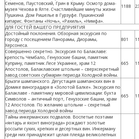
Семенов, Паустовский, Грин в Крыму. Осмотр дома-
1188
2
музея Чехова в Ялте. Счастливейшие минуты жизни
Пушкина. Дом Ришелье в Гурзуфе. Пушкинский
кипарис. Фонтаны «Ночь», «Рахиль», «Нимфа».
ДЛЯ ГОСТЕЙ ВАШЕГО ПРЕДПРИЯТИЯ
Достойный поклонения. Обзорная экскурсия по
городу с посещением Панорамы, Диорамы,
801
1
Херсонеса.
Совершенно секретно. Экскурсия по Балаклаве:
крепость Чембало, Генуэзские башни, памятник
Куприну, памятник Лесе Украинке, храм 12
665
1
Апостолов, Балаклавские штольни – сверхсекретный
завод советских субмарин периода Холодной войны.
Брызги шампанского. Дегустация шампанских вин в
Домике виноградаря в «Золотой Балке». Экскурсия по
Балаклаве - памятнику мировой цивилизации: бухта
665
1
Символов – античный порт, Генуэзские башни, храм
12 Апостолов. По желанию штольни – секретный
завод периода Холодной войны
Тайны инкерманских подвалов. Воспетые поэтами
«янтарь и яхонт винограда» рождают золотые
россыпи сухих, крепких и десертных вин. Инкерману
среди них принадлежит целая плеяда великолепных