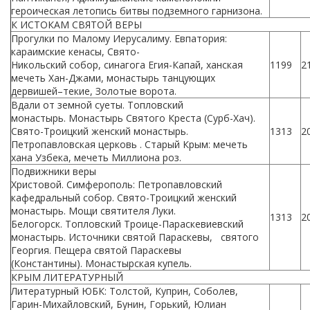
героическая летопись битвы подземного гарнизона.
К ИСТОКАМ СВЯТОЙ ВЕРЫ
Прогулки по Малому Иерусалиму. Евпатория:
караимские кенасы, Свято-
Никольский собор, синагога Егия-Капай, ханская
1199
2
мечеть Хан-Джами, монастырь танцующих
дервишей–текие, Золотые ворота.
Вдали от земной суеты. Топловский
монастырь. Монастырь Святого Креста (Сурб-Хач).
Свято-Троицкий женский монастырь.
1313
2
Петропавловская церковь . Старый Крым: мечеть
хана Узбека, мечеть Миллиона роз.
Подвижники веры
Христовой. Симферополь: Петропавловский
кафедральный собор. Свято-Троицкий женский
монастырь. Мощи святителя Луки.
1313
2
Белогорск. Топловский Троице-Параскевиевский
монастырь. Источники святой Параскевы, святого
Георгия. Пещера святой Параскевы
(Константины). Монастырская купель.
КРЫМ ЛИТЕРАТУРНЫЙ
Литературный ЮБК: Толстой, Куприн, Соболев,
Гарин-Михайловский, Бунин, Горький, Юлиан