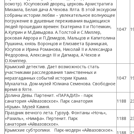
осмотр). Юсуповский дворец, церковь Архистратига
Михаила, Белая дача А.Чехова. Ялта. В этой экскурсии
собраны истории любви – увлекательное волнующее
погружение в душевные переживания выдающихся
людей прошедших времен: Екатерина II и Потемкин,
1047
1
А.Куприн и М.Давыдова. А.Толстой и С.Миллер,
роковая Аврора и П.Демидов, Мальцов и Капитолина
Пушкина, князь Воронцов и Елизавета Браницкая,
Юсупов и Ирина Романова, Николай II и Александра
Федоровна, Александл III и Дагмара, А.Чехов и
О.Книппер.
Крымский детектив. Дает возможность стать
участниками расследования таинственных и
неразгаданных событий истории Крыма.
1047
1
Мухалатка. Дом-музей Юлиана Семенова. Свободное
время в Ялте.
Долина Девы. Партенит. «ПАРАДИЗ» - парк
санатория «Айвазовское». Парк санатория
1188
2
«Крым». Музей Камня.
Праздник вечного лета. Гурзуф. Фонтаны «Ночь»,
«Рахиль», «Нимфа». Пертенит. Парк
1188
2
санатория «Айвазовское».
Крымские субтропики. Парк-модерн «Айвазовское».
1188
2