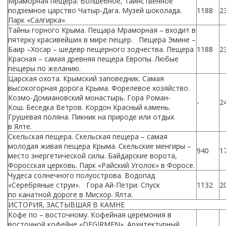
Мраморная пещера. Волшебное, таинственное
подземное царство Чатыр-Дага. Музей шоколада.
1188
2
Парк «Салгирка»
Тайны горного Крыма. Пещара Мраморная – входит в
пятерку красивейших в мире пещер. Пещера Эмине –
Баир –Хосар – шедевр пещерного зодчества. Пещера
1188
2
Красная – самая древняя пещера Европы. Любые
пещеры по желанию.
Царская охота. Крымский заповедник. Самая
высокогорная дорога Крыма. Форелевое хозяйство.
Козмо-Домиановский монастырь. Гора Роман-
-
2
Кош. Беседка Ветров. Кордон Красный камень.
Грушевая поляна. Пикник на природе или отдых
в Ялте.
Скельская пещера. Скельская пещера – самая
молодая живая пещера Крыма. Скельские менгиры –
940
1
место энергетической силы. Байдарские ворота,
Форосская церковь. Парк «Райский Уголок» в Форосе.
Чудеса солнечного полуострова. Водопад
«Серебряные струи». Гора Ай-Петри. Спуск
1132
2
по канатной дороге в Мисхор. Ялта.
ИСТОРИЯ, ЗАСТЫВШАЯ В КАМНЕ
Кофе по – восточному. Кофейная церемония в
восточной кофейне «DEGIRMEN». Архитектурный