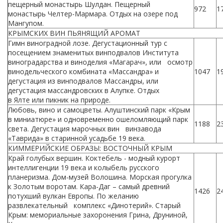
пещерный монастырь Шулдан. Пещерный
972
1
монастырь Челтер-Мармара. Отдых на озере под
Мангупом.
КРЫМСКИХ ВИН ПЬЯНЯЩИЙ АРОМАТ
Гимн виноградной лозе. Дегустационный тур с
посещением знаменитых винподвалов Института
виноградарства и виноделия «Магарач», или осмотр
винодельческого комбината «Массандра» и
1047
1
дегустация из винподвалов Массандры, или
дегустация массандровских в Алупке. Отдых
в Ялте или пикник на природе.
Любовь, вино и самоцветы. Алуштинский парк «Крым
в миниатюре» и одновременно ошеломляющий парк
1188
2
света. Дегустация марочных вин винзавода
«Таврида» в старинной усадьбе 19 века.
КИММЕРИЙСКИЕ ОБРАЗЫ: ВОСТОЧНЫЙ КРЫМ
Край голубых вершин. Коктебель - модный курорт
интеллигенции 19 века и колыбель русского
планеризма. Дом-музей Волошина. Морская прогулка
к Золотым воротам. Кара-Даг – самый древний
1426
2
потухший вулкан Европы. По желанию
развлекательный комплекс «Динотерий». Старый
Крым: мемориальные захоронения Грина, Друниной,