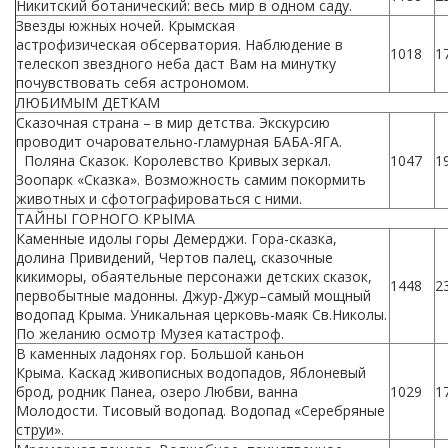
Никитский ботанический: весь мир в одном саду.
Звезды южных ночей. Крымская
астрофизическая обсерватория. Наблюдение в
1018
1
телескоп звездного неба даст Вам на минутку
почувствовать себя астрономом.
ЛЮБИМЫМ ДЕТКАМ
Сказочная страна – в мир детства. Экскурсию
проводит очаровательно-гламурная БАБА-ЯГА.
Поляна Сказок. Королевство Кривых зеркал.
1047
1
Зоопарк «Сказка». Возможность самим покормить
животных и сфотографироваться с ними.
ТАЙНЫ ГОРНОГО КРЫМА
Каменные идолы горы Демерджи. Гора-сказка,
долина Привидений, Чертов палец, сказочные
кикиморы, обаятельные персонажи детских сказок,
1448
2
первобытные мадонны. Джур-Джур–самый мощный
водопад Крыма. Уникальная церковь-маяк Св.Николы.
По желанию осмотр Музея катастроф.
В каменных ладонях гор. Большой каньон
Крыма. Каскад живописных водопадов, Яблоневый
брод, родник Панеа, озеро Любви, ванна
1029
1
Молодости. Тисовый водопад. Водопад «Серебряные
струи».