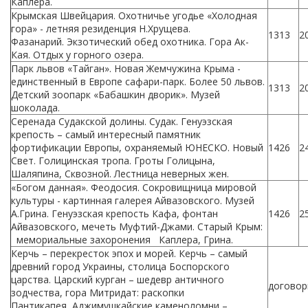
Каплера.
Крымская Швейцария. Охотничье угодье «Холодная
гора» - летняя резиденция Н.Хрущева.
1313
2
Фазанарий. Экзотический обед охотника. Гора Ак-
Кая. Отдых у горного озера.
Парк львов «Тайган». Новая Жемчужина Крыма -
единственный в Европе сафари-парк. Более 50 львов.
1313
2
Детский зоопарк «Бабашкин дворик». Музей
шоколада.
Серенада Судакской долины. Судак. Генуэзская
крепость – самый интересный памятник
фортификации Европы, охраняемый ЮНЕСКО. Новый
1426
2
Свет. Голицинская тропа. Гроты Голицына,
Шаляпина, Сквозной. Лестница неверных жен.
«Богом данная». Феодосия. Сокровищница мировой
культуры - картинная галерея Айвазовского. Музей
А.Грина. Генуэзская крепость Кафа, фонтан
1426
2
Айвазовского, мечеть Муфтий-Джами. Старый Крым:
мемориальные захоронения Каплера, Грина.
Керчь – перекресток эпох и морей. Керчь – самый
древний город Украины, столица Боспорского
царства. Царский курган – шедевр античного
договор
зодчества, гора Митридат: раскопки
Пантикапея, Аджимушкайские каменоломни –