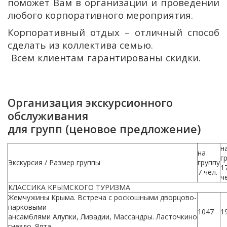
поможет Вам в организации и проведении
любого корпоративного мероприятия.
Корпоративный отдых – отличный способ
сделать из коллектива семью.
Всем клиентам гарантированы скидки.
Организация экскурсионного
обслуживания
для групп (ценовое предложение)
н
на
г
Экскурсия / Размер группы
группу
1
7 чел.
ч
КЛАССИКА КРЫМСКОГО ТУРИЗМА
Жемчужины Крыма. Встреча с роскошными дворцово-
парковыми
1047
1
ансамблями Алупки, Ливадии, Массандры. Ласточкино
гнездо. Ялта.