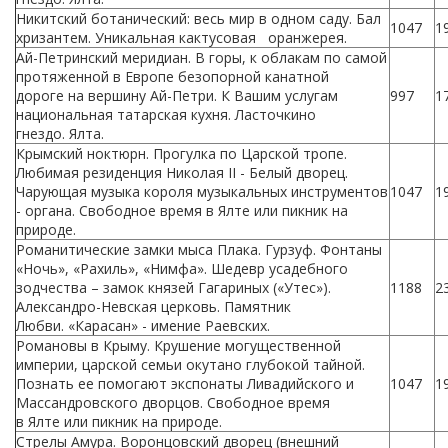
Никитский ботанический: весь мир в одном саду. Бал
1047
1
хризантем. Уникальная кактусовая оранжерея.
Ай-Петринский меридиан. В горы, к облакам по самой
протяженной в Европе безопорной канатной
дороге на вершину Ай-Петри. К Вашим услугам
997
1
национальная татарская кухня. Ласточкино
гнездо. Ялта.
Крымский ноктюрн. Прогулка по Царской тропе.
Любимая резиденция Николая II - Белый дворец.
Чарующая музыка короля музыкальных инструментов
1047
1
- органа. Свободное время в Ялте или пикник на
природе.
Романитические замки мыса Плака. Гурзуф. Фонтаны
«Ночь», «Рахиль», «Нимфа». Шедевр усадебного
зодчества – замок князей Гагариных («Утес»).
1188
2
Александро-Невская церковь. Памятник
Любви. «Карасан» - имение Раевских.
Романовы в Крыму. Крушение могущественной
империи, царской семьи окутано глубокой тайной.
Познать ее помогают экспонаты Ливадийского и
1047
1
Массандровского дворцов. Свободное время
в Ялте или пикник на природе.
Стрелы Амура. Воронцовский дворец (внешний