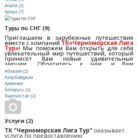
деятельности
позволяет нам надежно и
качественно организовать для Вас любой
Анапа (2)
вид отдыха!
Наши туры
- это адекватное
Архыз (7)
соотношение цена и качество, а также
акции
,
горящие туры
, цены ниже стойки.
Приобрести наши туры Вы можете в нашем
Туры по СНГ (9)
офисе в Севастополе
.
Приглашаем в зарубежные путешествия
вместе с компаний
ТК«Черноморская Лига
Тур»
! Мы поможем Вам открыть для себя
увлекательный мир путешествий, который
принесет Вам новые удивительные
эмоции... Обратитесь к нам, и Вам
останется только –
выбрать подходящий
Абхазия (2)
автобусный тур из Крыма и дату
Азербайджан
предполагаемого отдыха
. Представляем
Армения
Вам тщательно разработанные маршруты,
которые позволят Вам ознакомиться с
Беларусь (2)
самыми
яркими странами
.
Кыргызстан (2)
Услуги (2)
ТК "Черноморская Лига Тур"
оказывает
услуги по предоставлению