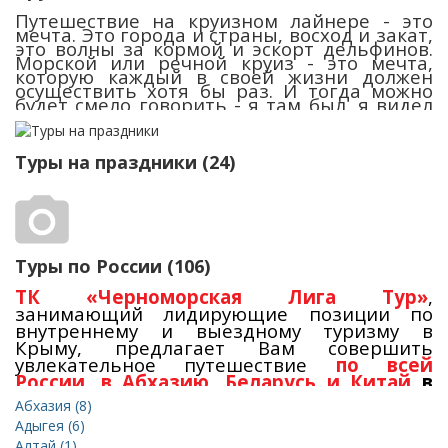
Путешествие на круизном лайнере - это
мечта. Это города и страны, восход и закат,
это волны за кормой и эскорт дельфинов.
Морской или речной круиз - это мечта,
которую каждый в своей жизни должен
осуществить хотя бы раз. И тогда можно
будет смело говорить - я там был, я видел
этот огненный шар, я видел эти волны - и
это было
ВЕЛИКОЛЕПНО!
Туры на праздники (24)
Туры по России (106)
ТК «Черноморская Лига Тур»
,
занимающий лидирующие позиции по
внутреннему и выездному туризму в
Крыму, предлагает Вам совершить
увлекательное путешествие
по всей
России
,
в Абхазию,
Беларусь и Китай
в
2026 году.
Абхазия (8)
Адыгея (6)
Многолетний опыт туроператорской
Алтай (1)