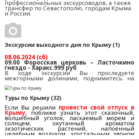
профессиональных экскурсоводов, а также
трансфер по Севастополю, городам Крыма
и России.
Экскурсии выходного дня по Крыму (1)
08.06.2024 (сб)
09.00 Форосская церковь – Ласточкино
гнездо - Харакс.999 руб
В ходе экскурсии Вы проследуете
межгорными долинами, поднимитесь на
один из тридцати горных крымских
перевалов – Байдарский перевал, где
увидите Байдарские ворота. Ворота
Туры по Крыму (32)
возникли как памятник завершению
строительства старой ялтинской дороги.
Если Вы решили
провести свой отпуск в
Затем знаменитая Форосская церковь.
Крыму
, поближе узнать этот сказочный,
Комфортабельные автобусы вместимостью
Церковь Воскресения была возведена в
волшебный уголок, ласкаемый морем и
57, 53, 49, 20
мест с кондиционером и
1892 году в византийском стиле на деньги
солнцем, окутанный ароматом
телевизором, профессиональные водители.
чайного магната Кузнецова. Построена она
экзотических растений, напоённый
в память о событиях 1888 года на станции
целебным воздухом, хрустальным звоном
Борки, где потерпел крушение поезд
бокалов c отличным крымским вином,