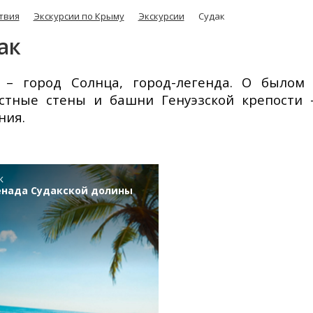
твия
Экскурсии по Крыму
Экскурсии
Судак
ак
 – город Солнца, город-легенда. О было
стные стены и башни Генуэзской крепости 
ния.
к
енада Судакской долины