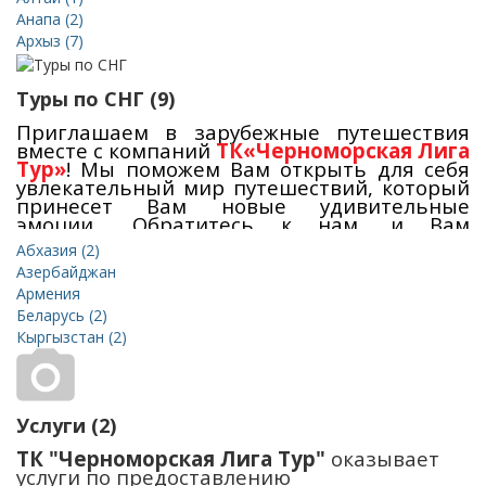
деятельности
позволяет нам надежно и
качественно организовать для Вас любой
Анапа (2)
вид отдыха!
Наши туры
- это адекватное
Архыз (7)
соотношение цена и качество, а также
акции
,
горящие туры
, цены ниже стойки.
Приобрести наши туры Вы можете в нашем
Туры по СНГ (9)
офисе в Севастополе
.
Приглашаем в зарубежные путешествия
вместе с компаний
ТК«Черноморская Лига
Тур»
! Мы поможем Вам открыть для себя
увлекательный мир путешествий, который
принесет Вам новые удивительные
эмоции... Обратитесь к нам, и Вам
останется только –
выбрать подходящий
Абхазия (2)
автобусный тур из Крыма и дату
Азербайджан
предполагаемого отдыха
. Представляем
Армения
Вам тщательно разработанные маршруты,
которые позволят Вам ознакомиться с
Беларусь (2)
самыми
яркими странами
.
Кыргызстан (2)
Услуги (2)
ТК "Черноморская Лига Тур"
оказывает
услуги по предоставлению