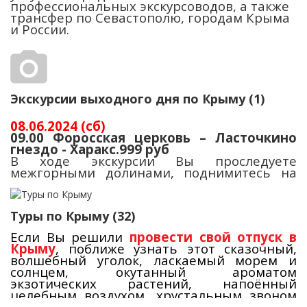
профессиональных экскурсоводов, а также
трансфер по Севастополю, городам Крыма
и России.
Экскурсии выходного дня по Крыму (1)
08.06.2024 (сб)
09.00 Форосская церковь – Ласточкино
гнездо - Харакс.999 руб
В ходе экскурсии Вы проследуете
межгорными долинами, поднимитесь на
один из тридцати горных крымских
перевалов – Байдарский перевал, где
увидите Байдарские ворота. Ворота
Туры по Крыму (32)
возникли как памятник завершению
строительства старой ялтинской дороги.
Если Вы решили
провести свой отпуск в
Затем знаменитая Форосская церковь.
Крыму
, поближе узнать этот сказочный,
Комфортабельные автобусы вместимостью
Церковь Воскресения была возведена в
волшебный уголок, ласкаемый морем и
57, 53, 49, 20
мест с кондиционером и
1892 году в византийском стиле на деньги
солнцем, окутанный ароматом
телевизором, профессиональные водители.
чайного магната Кузнецова. Построена она
экзотических растений, напоённый
в память о событиях 1888 года на станции
целебным воздухом, хрустальным звоном
Борки, где потерпел крушение поезд
бокалов c отличным крымским вином,