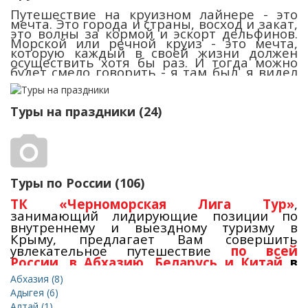
Путешествие на круизном лайнере - это
мечта. Это города и страны, восход и закат,
это волны за кормой и эскорт дельфинов.
Морской или речной круиз - это мечта,
которую каждый в своей жизни должен
осуществить хотя бы раз. И тогда можно
будет смело говорить - я там был, я видел
этот огненный шар, я видел эти волны - и
это было
ВЕЛИКОЛЕПНО!
Туры на праздники (24)
Туры по России (106)
ТК «Черноморская Лига Тур»
,
занимающий лидирующие позиции по
внутреннему и выездному туризму в
Крыму, предлагает Вам совершить
увлекательное путешествие
по всей
России
,
в Абхазию,
Беларусь и Китай
в
2026 году.
Абхазия (8)
Адыгея (6)
Многолетний опыт туроператорской
Алтай (1)