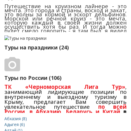
Путешествие на круизном лайнере - это
мечта. Это города и страны, восход и закат,
это волны за кормой и эскорт дельфинов.
Морской или речной круиз - это мечта,
которую каждый в своей жизни должен
осуществить хотя бы раз. И тогда можно
будет смело говорить - я там был, я видел
этот огненный шар, я видел эти волны - и
это было
ВЕЛИКОЛЕПНО!
Туры на праздники (24)
Туры по России (106)
ТК «Черноморская Лига Тур»
,
занимающий лидирующие позиции по
внутреннему и выездному туризму в
Крыму, предлагает Вам совершить
увлекательное путешествие
по всей
России
,
в Абхазию,
Беларусь и Китай
в
2026 году.
Абхазия (8)
Адыгея (6)
Многолетний опыт туроператорской
Алтай (1)