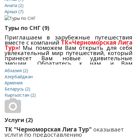
деятельности
позволяет нам надежно и
качественно организовать для Вас любой
Анапа (2)
вид отдыха!
Наши туры
- это адекватное
Архыз (7)
соотношение цена и качество, а также
акции
,
горящие туры
, цены ниже стойки.
Приобрести наши туры Вы можете в нашем
Туры по СНГ (9)
офисе в Севастополе
.
Приглашаем в зарубежные путешествия
вместе с компаний
ТК«Черноморская Лига
Тур»
! Мы поможем Вам открыть для себя
увлекательный мир путешествий, который
принесет Вам новые удивительные
эмоции... Обратитесь к нам, и Вам
останется только –
выбрать подходящий
Абхазия (2)
автобусный тур из Крыма и дату
Азербайджан
предполагаемого отдыха
. Представляем
Армения
Вам тщательно разработанные маршруты,
которые позволят Вам ознакомиться с
Беларусь (2)
самыми
яркими странами
.
Кыргызстан (2)
Услуги (2)
ТК "Черноморская Лига Тур"
оказывает
услуги по предоставлению