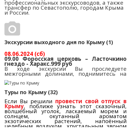
профессиональных экскурсоводов, а также
трансфер по Севастополю, городам Крыма
и России.
Экскурсии выходного дня по Крыму (1)
08.06.2024 (сб)
09.00 Форосская церковь – Ласточкино
гнездо - Харакс.999 руб
В ходе экскурсии Вы проследуете
межгорными долинами, поднимитесь на
один из тридцати горных крымских
перевалов – Байдарский перевал, где
увидите Байдарские ворота. Ворота
Туры по Крыму (32)
возникли как памятник завершению
строительства старой ялтинской дороги.
Если Вы решили
провести свой отпуск в
Затем знаменитая Форосская церковь.
Крыму
, поближе узнать этот сказочный,
Комфортабельные автобусы вместимостью
Церковь Воскресения была возведена в
волшебный уголок, ласкаемый морем и
57, 53, 49, 20
мест с кондиционером и
1892 году в византийском стиле на деньги
солнцем, окутанный ароматом
телевизором, профессиональные водители.
чайного магната Кузнецова. Построена она
экзотических растений, напоённый
в память о событиях 1888 года на станции
целебным воздухом, хрустальным звоном
Борки, где потерпел крушение поезд
бокалов c отличным крымским вином,