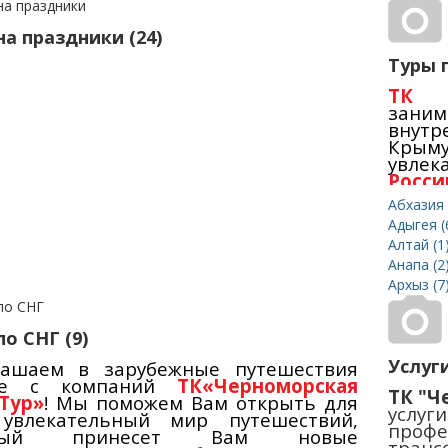
это б
на праздники (24)
Туры п
ТК 
зани
внут
Крым
увле
Росси
2026 г
Абхазия 
Адыгея (
Мног
Алтай (1
деяте
качес
Анапа (2
вид о
Архыз (7
соотн
акци
Приоб
о СНГ (9)
офисе
Услуги
лашаем в зарубежные путешествия
те с компаний
ТК«Черноморская
ТК "Ч
Тур»
! Мы поможем Вам открыть для
услуг
 увлекательный мир путешествий,
профе
орый принесет Вам новые
транс