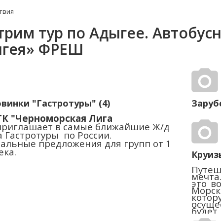
твия
трим тур по Адыгее. Автобус
гея» ФРЕШ
овинки "Гастротуры" (4)
Заруб
К "Черноморская Лига
риглашает в самые ближайшие Ж/д
а Гастротуры по России.
альные предложения для групп от 1
ека.
Круизы
Путеш
мечта.
это в
Морск
котор
осуще
будет
этот 