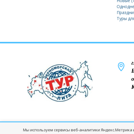
Новые (
земли
Однодне
Пре
Праздни
Туры дл
с на
г
Мы используем сервисы веб-аналитики Яндекс.Метрика и
© Все права защищены "ТК Черноморская Ли