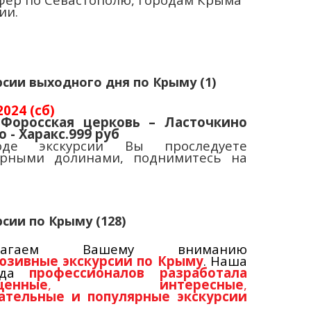
ии.
рсии выходного дня по Крыму (1)
2024 (сб)
 Форосская церковь – Ласточкино
о - Харакс.999 руб
де экскурсии Вы проследуете
рными долинами, поднимитесь на
 из тридцати горных крымских
алов – Байдарский перевал, где
ите Байдарские ворота. Ворота
икли как памятник завершению
тельства старой ялтинской дороги.
сии по Крыму (128)
 знаменитая Форосская церковь.
ртабельные автобусы вместимостью
вь Воскресения была возведена в
длагаем Вашему вниманию
 49, 20
мест с кондиционером и
году в византийском стиле на деньги
юзивные экскурсии по Крыму
. Наша
изором, профессиональные
го магната Кузнецова. Построена она
нда
профессионалов разработала
ели.
ять о событиях 1888 года на станции
щенные
,
интересные
,
и, где потерпел крушение поезд
ательные и популярные экскурсии
й семьи. Александр III и его близкие
ыму, которые открывают Вам самые
ись невредимы, и в честь этого