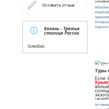
удиви
и Ва
Оставить отзыв
Абхазия 
подхо
Азерба
дат
Армени
Пре
разр
Беларусь
позв
Кыргызст
Казань - Третья
ярким
столица России
Подробнее
Туры 
Если
Крым
волш
сол
экзо
целеб
бока
Активны
околд