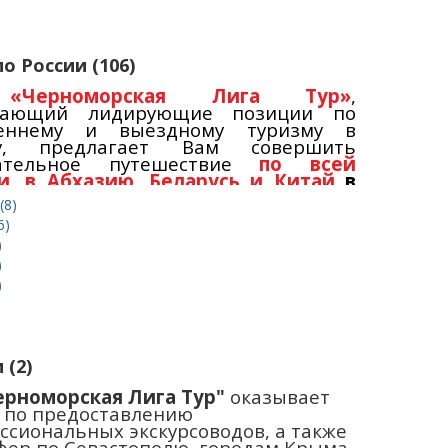
ыло
ВЕЛИКОЛЕПНО!
о России (106)
«Черноморская Лига Тур»
,
мающий лидирующие позиции по
реннему и выездному туризму в
у, предлагает Вам совершить
кательное путешествие
по всей
и
,
в Абхазию,
Беларусь и Китай
в
оду.
(8)
6)
олетний опыт туроператорской
)
льности
позволяет нам надежно и
твенно организовать для Вас любой
)
тдыха!
Наши туры
- это адекватное
)
ошение цена и качество, а также
и
,
горящие туры
, цены ниже стойки.
рести наши туры Вы можете в нашем
 в Севастополе
.
 (2)
ерноморская Лига Тур"
оказывает
и по предоставлению
ссиональных экскурсоводов, а также
фер по Севастополю, городам Крыма