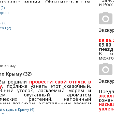
тельные эмоции... Обратитесь к нам,
и Росс
м останется только –
выбрать
(2)
дящий автобусный тур из Крыма и
йджан
у предполагаемого отдыха
.
я
дставляем Вам тщательно
аботанные маршруты, которые
 (2)
олят Вам ознакомиться с самыми
ан (2)
Экску
и странами
.
08.06.
09.00
гнезд
В хо
межго
один
перев
увид
по Крыму (32)
возн
строи
Экскур
 Вы решили
провести свой отпуск в
Затем
у
, поближе узнать этот сказочный,
Комфо
Церко
ебный уголок, ласкаемый морем и
Пре
57, 53,
1892 
нцем, окутанный ароматом
экскл
телев
чайно
тических растений, напоённый
кома
водит
в пам
ным воздухом, хрустальным звоном
насы
Борк
лов c отличным крымским вином,
увлек
царско
й отдых в Крыму (4)
ованный таинственностью древней
по Кр
остал