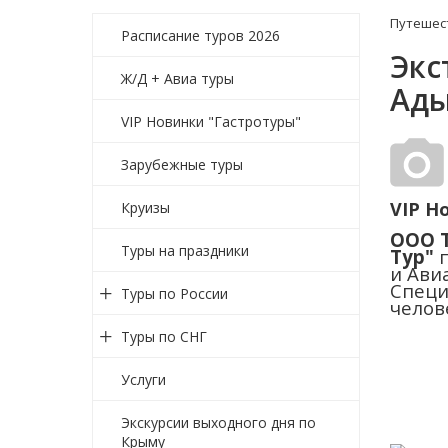
Путешес
Расписание туров 2026
Экс
Ж/Д + Авиа туры
Ады
VIP Новинки "Гастротуры"
Зарубежные туры
VIP Н
Круизы
ООО Т
Туры на праздники
Тур"
п
и Ави
Специ
Туры по России
челов
Туры по СНГ
Услуги
Экскурсии выходного дня по
Крыму