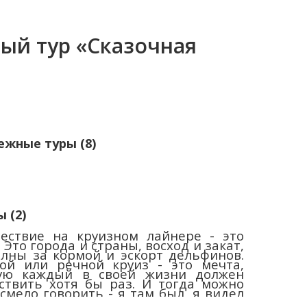
ный тур «Сказочная
ежные туры (8)
 (2)
ествие на круизном лайнере - это
 Это города и страны, восход и закат,
олны за кормой и эскорт дельфинов.
ой или речной круиз - это мечта,
ую каждый в своей жизни должен
ствить хотя бы раз. И тогда можно
 смело говорить - я там был, я видел
огненный шар, я видел эти волны - и