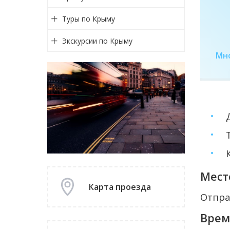
Туры по Крыму
Экскурсии по Крыму
Самые горячие
Сеть салонов
Мн
предложеия
продаж
Мест
Карта проезда
Отпра
Врем