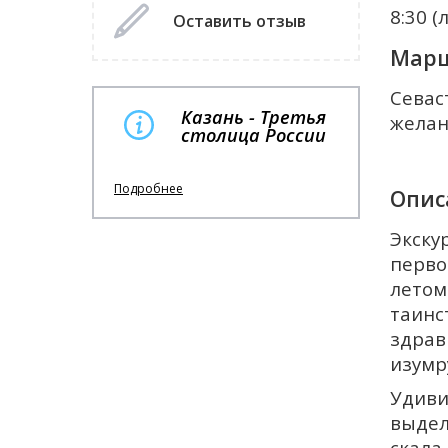
8:30 (
Оставить отзыв
Марш
Севас
Казань - Третья
желан
столица России
Подробнее
Опис
Экску
перво
летом
таин
здрав
изумр
Удиви
выдел
скала