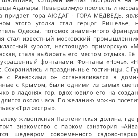
ецы Адалары. Невыразимую прелесть и несрав
а придает гора АЮДАГ - ГОРА МЕДВЕДЬ, явл
ном этого уголка стал герцог Ришелье, но
итель Одессы, потомок знаменитого француз
я стал известный московский промышленник
классный курорт, настоящую приморскую «Ме
вская, стала выбирать его местом отдыха. Е
 украшенный фонтанами. Фонтаны «Ночь», «
с. Сохранились и праздничные гостиницы. С Гу
е с Раевскими он останавливался в доми
нные с Крымом, были одними из самых светл
чко в ладонях гор, вдохновило его на создан
 длится около часа. По желанию можно посетит
пьесу «Три сестры».
алёку живописная Партенитская долина, где 
тоит знакомство с парком санатория «Айва
тся шедевром современного садово-парко