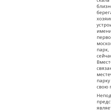
близн
берег
хозяи
устро
имени
перво
моско
парк,
сейча
Вмест
связа
месте
парку
свою 
Непод
предс
являе