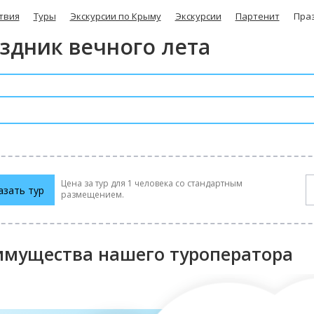
твия
Туры
Экскурсии по Крыму
Экскурсии
Партенит
Праз
здник вечного лета
ительность: 10 часов
п: Групповой
тегория: Гурзу...
дробнее
Цена за тур для 1 человека со стандартным
азать тур
размещением.
имущества нашего туроператора