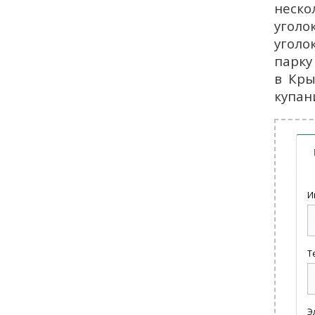
неско
уголо
уголо
парку
в Кры
купан
И
Т
Э