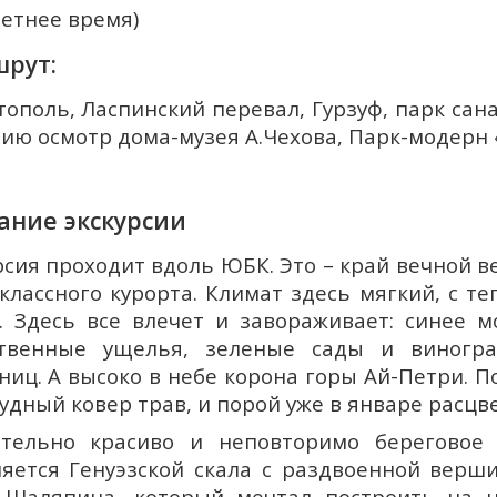
летнее время)
рут:
тополь, Ласпинский перевал, Гурзуф, парк сан
ию осмотр дома-музея А.Чехова, Парк-модерн 
ание экскурсии
рсия проходит вдоль ЮБК. Это – край вечной 
классного курорта. Климат здесь мягкий, с т
. Здесь все влечет и завораживает: синее м
ственные ущелья, зеленые сады и виногр
ниц. А высоко в небе корона горы Ай-Петри. 
удный ковер трав, и порой уже в январе расцв
тельно красиво и неповторимо береговое 
яется Генуэзской скала с раздвоенной верш
 Шаляпина, который мечтал построить на н