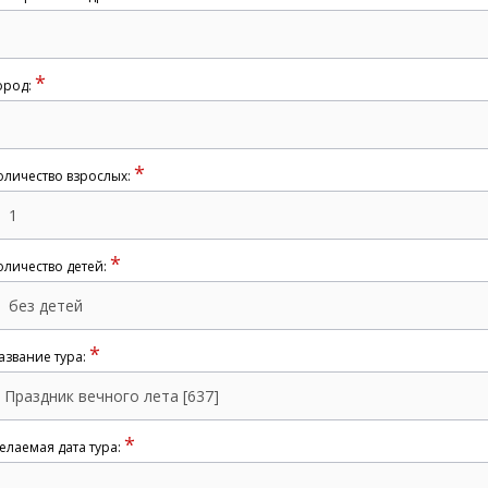
*
ород:
*
оличество взрослых:
*
оличество детей:
*
азвание тура:
*
елаемая дата тура: