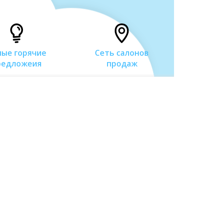
мые горячие
Сеть салонов
Многол
редложеия
продаж