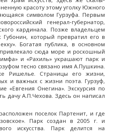
ненную красоту этому уголку Южного
яющаяся символом Гурзуфа. Первым
вороссийский генерал-губернатор,
ского кардинала. Позже владельцем
 Губонин, который превратил его в
кку». Богатая публика, в основном
ё привлекало сюда море и роскошный
Нимфа» и «Рахиль» украшают парк и
рзуфом тесно связано имя А.Пушкина.
ке Ришелье. Страницы его жизни,
ых и важных с жизни поэта. Гурзуф,
ие «Евгения Онегина». Экскурсия по
ь дачу А.П.Чехова. Здесь он написал
расположен поселок Партенит, и где
зовское». Парк создан в 2005 г. и
вого искусства. Парк делится на