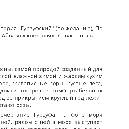
атория "Гурзуфский" (по желанию), По
«Айвазовское», пляж, Севастополь
весны, самой природой созданный для
еплой влажной зимой и жарким сухим
оре, живописные горы, густые леса,
адники ожерелье комфортабельных
Под ее прикрытием круглый год лежит
етают розы.
очертание Гурзуфа: на фоне моря
иной, рядом с ней в море выступает
ей храм искусств, здесь же скалы-