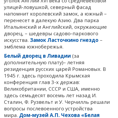
уголок Англии XVI века со средневековой
улицей-ловушкой, северный фасад
напомнит королевский замок, а южный –
перенесет в далекую Азию. Два парка
Итальянский и Английский, окружающие
дворец, – шедевры садово-паркового
искусства.
Замок Ласточкино гнездо
–
эмблема южнобережья.
Белый дворец в Ливадии
(за
дополнительную плату)– летняя
резиденция русских царей Романовых. В
1945 г. здесь проходила Крымская
конференция глав 3-х держав:
Великобритании, СССР и США, именно
здесь семьдесят восемь лет назад И.
Сталин, Ф. Рузвельт и У. Черчилль решали
вопросы послевоенного устройства
мира.
Дом-музей А.П. Чехова «Белая