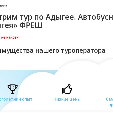
твия
трим тур по Адыгее. Автобус
гея» ФРЕШ
 не найден!
имущества нашего туроператора
оголетний опыт
Низкие цены
Са
п