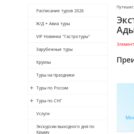
Путешес
Расписание туров 2026
Экс
Ж/Д + Авиа туры
Ады
VIP Новинки "Гастротуры"
Элемент
Зарубежные туры
Пре
Круизы
Туры на праздники
Туры по России
Туры по СНГ
Услуги
Самые горячие
Сеть салонов
Мн
предложеия
продаж
Экскурсии выходного дня по
Крыму