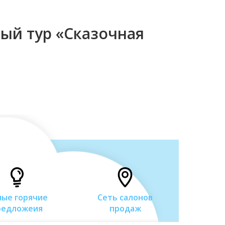
ный тур «Сказочная
мые горячие
Сеть салонов
Многол
редложеия
продаж